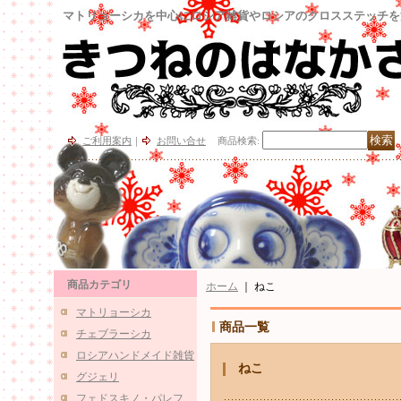
マトリョーシカを中心にロシア雑貨やロシアのクロスステッチを
ご利用案内
｜
お問い合せ
商品検索
:
商品カテゴリ
ホーム
｜
ねこ
マトリョーシカ
商品一覧
チェブラーシカ
ロシアハンドメイド雑貨
ねこ
グジェリ
フェドスキノ・パレフ