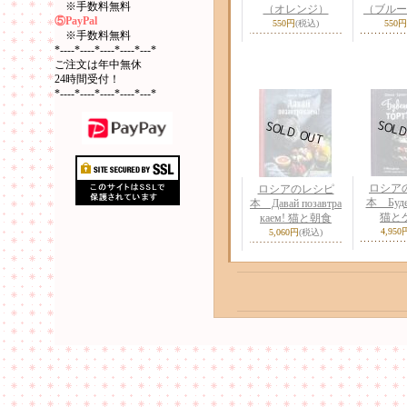
※手数料無料
（オレンジ）
（ブルー
⑤PayPal
550円
(税込)
550円
※手数料無料
*----*----*----*----*---*
ご注文は年中無休
24時間受付！
*----*----*----*----*---*
ロシア
ロシアのレシピ
本 Будеш
本 Давай позавтра
猫と
каем! 猫と朝食
4,950
5,060円
(税込)