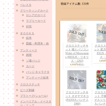
登録アイテム数
:
131件
ベレスタ
グリーティングカード
ロシアのカード
ラブリーカード
封筒
ＢＯＯＫＳ
絵本
図鑑・料理本・他
クロスステッチキ
クロスス
ット 猫とパソコン
ット 星月
アンティーク
Writer of Meowmoir
IOLI
雑貨
s (RIOLIS・リオリ
ス・2
ソ連バッジ
ス・2263)
3,850
4,950円
(税込)
カード
バッジ キャラクタ
アンティーク絵本
クロスステッチ
ビーズ刺繍
クロスステッチキ
クロスス
プラトーク(ショール)
ット オオヤマネコ
ット 子
(PANNA パンナ J-
マスツリー
インペリアル・イースタ
1960)
A パンナ P
ー・エッグ