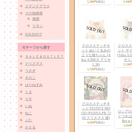
5,280円
(税込)
5,940
ステンドグラス
その他雑貨
雑貨
リネン
SOLDOUT
クロスステッチキ
クロスス
モチーフから探す
ット ぬいぐるみの
ット サ
ような猫ちゃん (A
(Alisa 
ＳＡＬＥ＆ＯＵＴＬＥＴ
lisa АЛИСА アリサ
サ 1-
クリスマス
1-36)
2,530
2,530円
(税込)
うさぎ
きのこ
はりねずみ
くま
りす
クロスステッチキ
いぬ
ット FESTIVE MO
ロシアの
ねこ
OD (PANNA PR-72
ぐつをは
63 クリスマス 猫)
ぶた
Кот в 
4,950円
(税込)
1,650
かえる