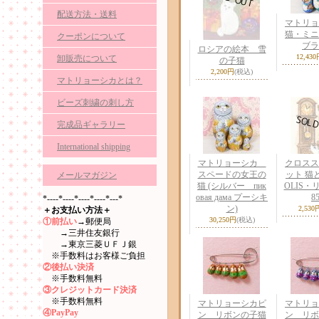
配送方法・送料
マトリ
猫・ミ
クーポンについて
ブラ
ロシアの絵本 雪
12,43
卸販売について
の子猫
2,200円
(税込)
マトリョーシカとは？
ビーズ刺繍の刺し方
完成品ギャラリー
International shipping
マトリョーシカ
クロスス
スペードの女王の
ット 猫と
メールマガジン
猫 (シルバー пик
OLIS・
овая дама プーシキ
85
*----*----*----*----*---*
ン)
2,530
＋お支払い方法＋
30,250円
(税込)
①前払い
→郵便局
→三井住友銀行
→東京三菱ＵＦＪ銀
※手数料はお客様ご負担
②後払い決済
※手数料無料
③クレジットカード決済
※手数料無料
マトリョーシカピ
マトリョ
④PayPay
ン リボンの子猫
ン リボ