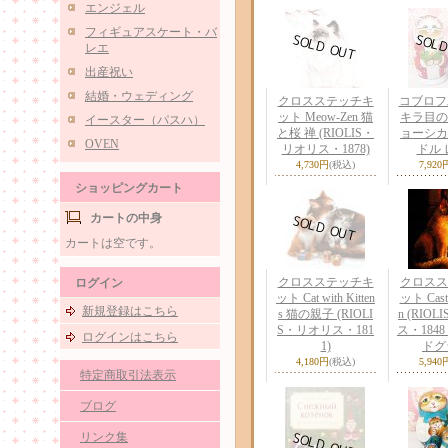
エンジェル
フィギュアスケート・バ
レエ
出産祝い
結婚・ウェディング
クロスステッチキ
コブロフ
ット Meow-Zen 猫
キラ目の
イースター（パスハ）
と桜 禅 (RIOLIS・
ョーシカ
OVEN
リオリス・1878)
ドル 
4,730円
(税込)
7,920
ショッピングカート
カートの中身
カートは空です。
クロスステッチキ
クロスス
ログイン
ット Cat with Kitten
ット Castl
新規登録はこちら
s 猫の親子 (RIOLI
n (RIO
S・リオリス・181
ス・1848
ログインはこちら
1)
ドグ
4,180円
(税込)
5,940
特定商取引法表示
ブログ
リンク集