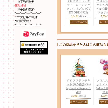
クロスステッチキ
クロスス
※手数料無料
ット ロマンチッ
ット ベ
⑤PayPal
ク ハリネズミ (OV
ドル (MP s
※手数料無料
EN ОВЕН 963)
スタジオ 
*----*----*----*----*---*
2,310円
(税込)
7,590
ご注文は年中無休
24時間受付！
*----*----*----*----*---*
この商品を見た人はこの商品も
クロスステッチキ
クロスス
ット 海の物語 (Sde
ット す
lay Svoimi Rukami S
(Alisa 
-03)
サ 0-
3,300円
(税込)
1,650