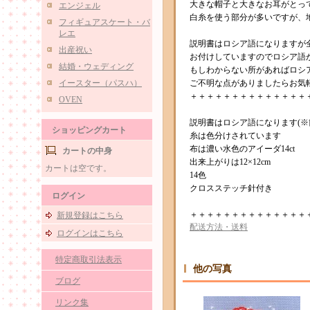
大きな帽子と大きなお耳がとっ
エンジェル
白糸を使う部分が多いですが、
フィギュアスケート・バ
レエ
説明書はロシア語になりますが
出産祝い
お付けしていますのでロシア語
結婚・ウェディング
もしわからない所があればロシ
イースター（パスハ）
ご不明な点がありましたらお気
＋＋＋＋＋＋＋＋＋＋＋＋＋＋
OVEN
説明書はロシア語になります(※
ショッピングカート
糸は色分けされています
布は濃い水色のアイーダ14ct
カートの中身
出来上がりは12×12cm
カートは空です。
14色
クロスステッチ針付き
ログイン
＋＋＋＋＋＋＋＋＋＋＋＋＋＋
新規登録はこちら
配送方法・送料
ログインはこちら
特定商取引法表示
他の写真
ブログ
リンク集