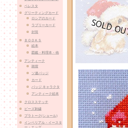
ベレスタ
グリーティングカード
ロシアのカード
ラブリーカード
封筒
ＢＯＯＫＳ
絵本
図鑑・料理本・他
アンティーク
雑貨
ソ連バッジ
カード
バッジ キャラクタ
アンティーク絵本
クロスステッチ
ビーズ刺繍
プラトーク(ショール)
インペリアル・イースタ
ー・エッグ