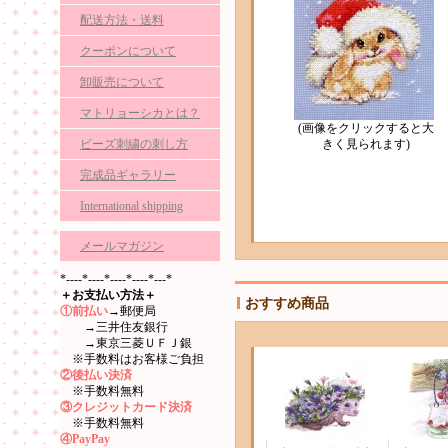
配送方法・送料
クーポンについて
卸販売について
マトリョーシカとは？
(画像をクリックすると大
ビーズ刺繍の刺し方
きく見られます)
完成品ギャラリー
International shipping
メールマガジン
*----*----*----*----*---*
＋お支払い方法＋
おすすめ商品
①前払い
→郵便局
→三井住友銀行
→東京三菱ＵＦＪ銀
※手数料はお客様ご負担
②後払い決済
※手数料無料
③クレジットカード決済
※手数料無料
④PayPay