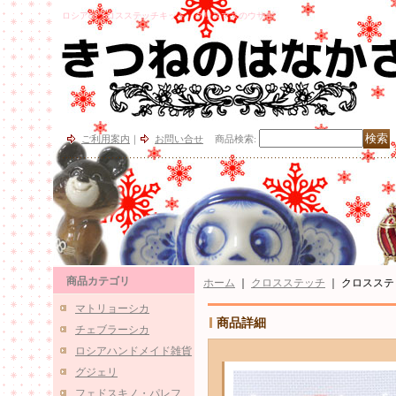
ロシアのクロスステッチキット、クリスマスのウサギ
ご利用案内
｜
お問い合せ
商品検索
:
商品カテゴリ
ホーム
｜
クロスステッチ
｜
クロスステッチ
マトリョーシカ
商品詳細
チェブラーシカ
ロシアハンドメイド雑貨
グジェリ
フェドスキノ・パレフ