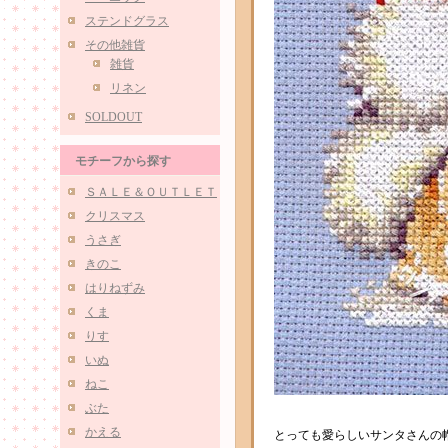
ステンドグラス
その他雑貨
雑貨
リネン
SOLDOUT
モチーフから探す
ＳＡＬＥ＆ＯＵＴＬＥＴ
クリスマス
うさぎ
きのこ
はりねずみ
くま
りす
いぬ
ねこ
ぶた
かえる
とっても愛らしいサンタさんの