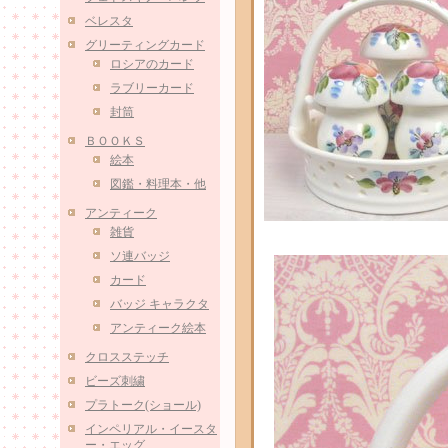
ベレスタ
グリーティングカード
ロシアのカード
ラブリーカード
封筒
ＢＯＯＫＳ
絵本
図鑑・料理本・他
アンティーク
雑貨
ソ連バッジ
カード
バッジ キャラクタ
アンティーク絵本
クロスステッチ
ビーズ刺繍
プラトーク(ショール)
インペリアル・イースタ
ー・エッグ