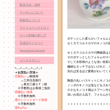
配送方法・送料
クーポンについて
卸販売について
マトリョーシカとは？
ビーズ刺繍の刺し方
ポテッとした柔らかいフォルム
完成品ギャラリー
セミカラコルスカヤのキノコの
International shipping
セミカラコルスカヤの陶磁器は
そのポテッとしたフォルムやス
メールマガジン
そして水彩画のような淡い色彩
繊細なタッチではないけれど、
*----*----*----*----*---*
見れば見るほど愛着がわいてく
＋お支払い方法＋
①前払い
→郵便局
→三井住友銀行
陶器の丸いバスケットにキノコ
→東京三菱ＵＦＪ銀
ノッポのキノコは塩などを入れ
※手数料はお客様ご負担
小さなキノコ２個はスプーン付
②後払い決済
淡いお花が上品で、フォルムが
※手数料無料
③クレジットカード決済
※手数料無料
＋＋＋＋＋＋＋＋＋＋＋＋＋＋
④PayPay