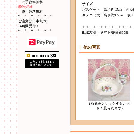
※手数料無料
サイズ
⑤PayPal
バスケット 高さ約13cm 直径約1
※手数料無料
キノコ（大）高さ約9.5cm キノ
*----*----*----*----*---*
ご注文は年中無休
24時間受付！
＋＋＋＋＋＋＋＋＋＋＋＋＋＋
*----*----*----*----*---*
配送方法：ヤマト運輸宅配便
他の写真
(画像をクリックすると大
きく見られます)