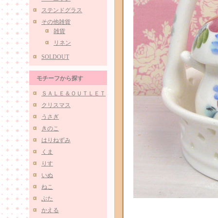
ステンドグラス
その他雑貨
雑貨
リネン
SOLDOUT
モチーフから探す
ＳＡＬＥ＆ＯＵＴＬＥＴ
クリスマス
うさぎ
きのこ
はりねずみ
くま
りす
いぬ
ねこ
ぶた
かえる