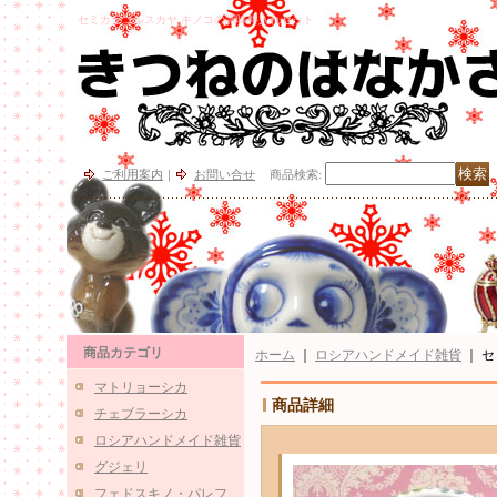
セミカラコルスカヤ キノコの調味料入れセット
ご利用案内
｜
お問い合せ
商品検索
:
商品カテゴリ
ホーム
｜
ロシアハンドメイド雑貨
｜
セ
マトリョーシカ
商品詳細
チェブラーシカ
ロシアハンドメイド雑貨
グジェリ
フェドスキノ・パレフ