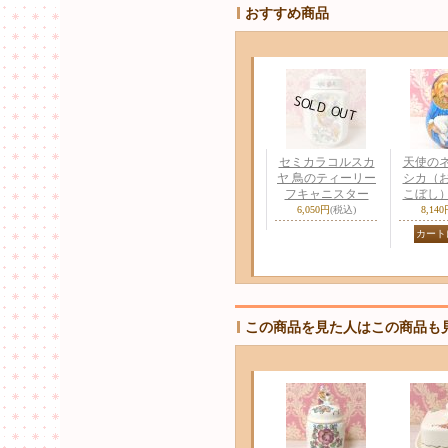
おすすめ商品
セミカラコルスカ
天使の
ヤ 鳥のティーリー
シカ（
フキャニスター
こぼし
6,050円
(税込)
8,14
この商品を見た人はこの商品も