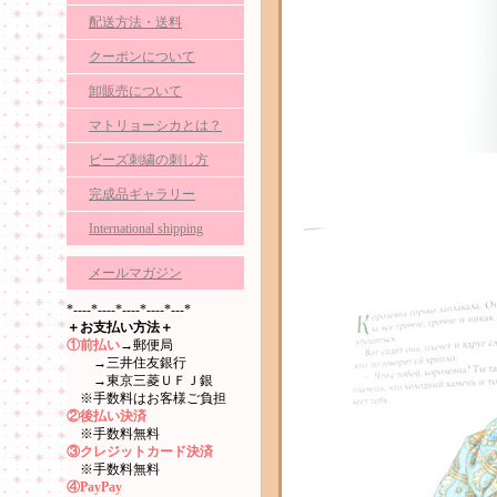
配送方法・送料
クーポンについて
卸販売について
マトリョーシカとは？
ビーズ刺繍の刺し方
完成品ギャラリー
International shipping
メールマガジン
*----*----*----*----*---*
＋お支払い方法＋
①前払い
→郵便局
→三井住友銀行
→東京三菱ＵＦＪ銀
※手数料はお客様ご負担
②後払い決済
※手数料無料
③クレジットカード決済
※手数料無料
④PayPay