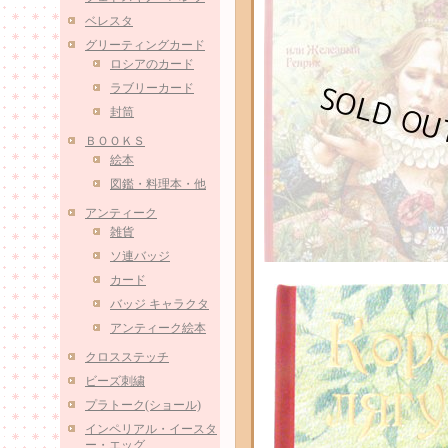
ベレスタ
グリーティングカード
ロシアのカード
ラブリーカード
封筒
ＢＯＯＫＳ
絵本
図鑑・料理本・他
アンティーク
雑貨
ソ連バッジ
カード
バッジ キャラクタ
アンティーク絵本
クロスステッチ
ビーズ刺繍
プラトーク(ショール)
インペリアル・イースタ
ー・エッグ