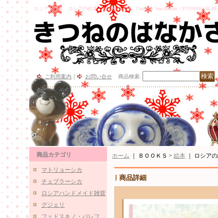
ロシア 絵本 ロシアの絵本 かえるの王様 Гилберт Энн Ивонн（YVONNE GILBE
ご利用案内
｜
お問い合せ
商品検索
:
商品カテゴリ
ホーム
｜ ＢＯＯＫＳ >
絵本
｜
ロシアの絵
マトリョーシカ
商品詳細
チェブラーシカ
ロシアハンドメイド雑貨
グジェリ
フェドスキノ・パレフ