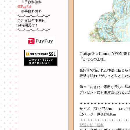
※手数料無料
⑤PayPal
※手数料無料
*----*----*----*----*---*
ご注文は年中無休
24時間受付！
*----*----*----*----*---*
Гилберт Энн Ивонн（YVONN
「かえるの王様」
色鉛筆で描かれた挿絵は信じら
表紙は肌触りがしっとりとした
飾っておきたい素敵な美しい絵
プレゼントにも絶対喜ばれると
＋＋＋＋＋＋＋＋＋＋＋＋＋＋
サイズ 23.4×27.4cm ロ
32ページ 厚さ約0.8cm
＋＋＋＋＋＋＋＋＋＋＋＋＋＋
配送方法・送料