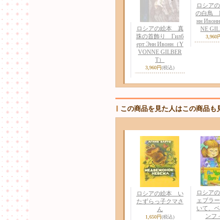
ロシアの
の白鳥 Ги
нн Иво
ロシアの絵本 真
NE GI
珠の首飾り Гилб
3,960
ерт Энн Ивонн（Y
VONNE GILBER
T）
3,960円
(税込)
この商品を見た人はこの商品も
ロシアの
ロシアの絵本 い
ェブラー
たずらっ子クマさ
いて、ベ
ん
ンフ
1,650円
(税込)