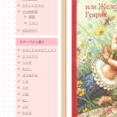
ステンドグラス
その他雑貨
雑貨
リネン
SOLDOUT
モチーフから探す
ＳＡＬＥ＆ＯＵＴＬＥＴ
クリスマス
うさぎ
きのこ
はりねずみ
くま
りす
いぬ
ねこ
ぶた
かえる