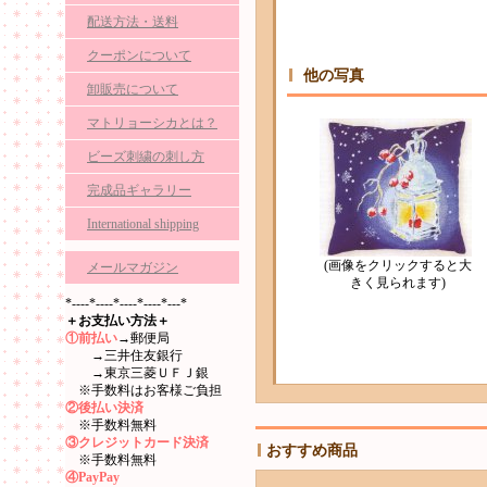
配送方法・送料
クーポンについて
他の写真
卸販売について
マトリョーシカとは？
ビーズ刺繍の刺し方
完成品ギャラリー
International shipping
(画像をクリックすると大
メールマガジン
きく見られます)
*----*----*----*----*---*
＋お支払い方法＋
①前払い
→郵便局
→三井住友銀行
→東京三菱ＵＦＪ銀
※手数料はお客様ご負担
②後払い決済
※手数料無料
③クレジットカード決済
おすすめ商品
※手数料無料
④PayPay