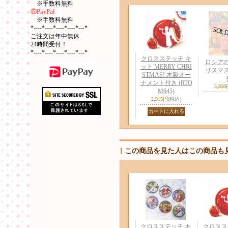
※手数料無料
⑤PayPal
※手数料無料
*----*----*----*----*---*
ご注文は年中無休
24時間受付！
*----*----*----*----*---*
クロスステッチ キ
ロシア
ット MERRY CHRI
リスマ
STMAS! 木製オー
ナメント付き (RTO
3,85
M645)
2,915円
(税込)
この商品を見た人はこの商品も
クロスステッチ キ
クロスス