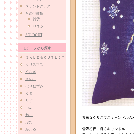
ステンドグラス
その他雑貨
雑貨
リネン
SOLDOUT
モチーフから探す
ＳＡＬＥ＆ＯＵＴＬＥＴ
クリスマス
うさぎ
きのこ
はりねずみ
くま
りす
いぬ
ねこ
素敵なクリスマスキャンドルのR
ぶた
雪降る夜に輝くキャンドル
かえる