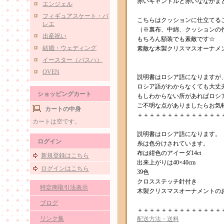
赤いキャンドルと赤いななかま
エンジェル
フィギュアスケート・バ
こちらはクッションに仕立てる
レエ
（※裏布、中綿、クッションの
出産祝い
もちろん額装でも素敵です☆
結婚・ウェディング
素敵な木製クリスマスオーナメ
イースター（パスハ）
OVEN
説明書はロシア語になりますが
ロシア語がわからなくても大丈
ショッピングカート
もしわからない所があればロシ
ご不明な点がありましたらお気
カートの中身
＋＋＋＋＋＋＋＋＋＋＋＋＋＋
カートは空です。
説明書はロシア語になります。
ログイン
糸は色分けされています。
布は紺色のアイーダ14ct
新規登録はこちら
出来上がりは40×40cm
ログインはこちら
39色
クロスステッチ針付き
特定商取引法表示
木製クリスマスオーナメントの
ブログ
＋＋＋＋＋＋＋＋＋＋＋＋＋＋
リンク集
配送方法・送料