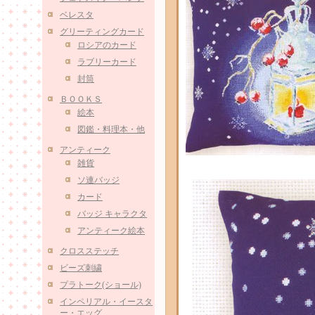
ベレスタ
グリーティングカード
ロシアのカード
ラブリーカード
封筒
ＢＯＯＫＳ
絵本
図鑑・料理本・他
アンティーク
雑貨
ソ連バッジ
カード
バッジ キャラクタ
アンティーク絵本
クロスステッチ
ビーズ刺繍
プラトーク(ショール)
インペリアル・イースタ
ー・エッグ