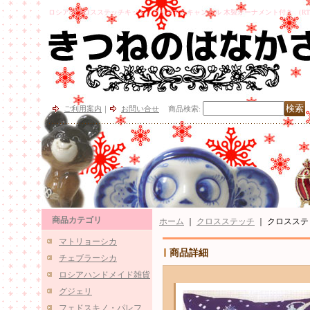
ロシアのクロスステッチキット、クリスマスキャンドル 木製オーナメント付き （RT
ご利用案内
｜
お問い合せ
商品検索
:
商品カテゴリ
ホーム
｜
クロスステッチ
｜
クロスステ
マトリョーシカ
商品詳細
チェブラーシカ
ロシアハンドメイド雑貨
グジェリ
フェドスキノ・パレフ