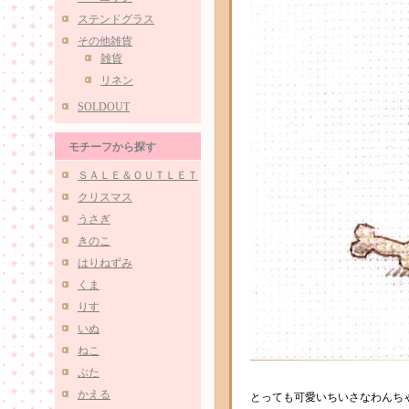
ステンドグラス
その他雑貨
雑貨
リネン
SOLDOUT
モチーフから探す
ＳＡＬＥ＆ＯＵＴＬＥＴ
クリスマス
うさぎ
きのこ
はりねずみ
くま
りす
いぬ
ねこ
ぶた
かえる
とっても可愛いちいさなわんち