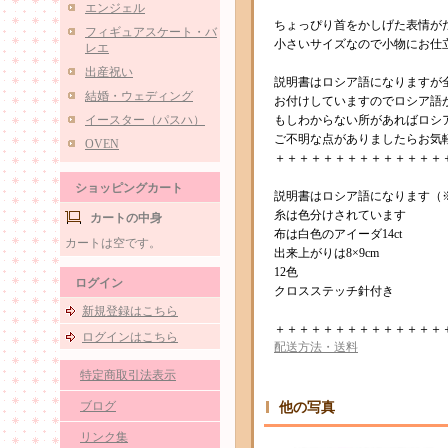
エンジェル
ちょっぴり首をかしげた表情が
フィギュアスケート・バ
小さいサイズなので小物にお仕
レエ
出産祝い
説明書はロシア語になりますが
結婚・ウェディング
お付けしていますのでロシア語
イースター（パスハ）
もしわからない所があればロシ
ご不明な点がありましたらお気
OVEN
＋＋＋＋＋＋＋＋＋＋＋＋＋＋
ショッピングカート
説明書はロシア語になります（
糸は色分けされています
カートの中身
布は白色のアイーダ14ct
カートは空です。
出来上がりは8×9cm
12色
ログイン
クロスステッチ針付き
新規登録はこちら
＋＋＋＋＋＋＋＋＋＋＋＋＋＋
ログインはこちら
配送方法・送料
特定商取引法表示
ブログ
他の写真
リンク集