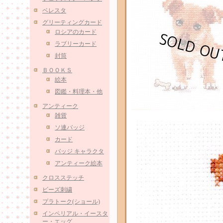
ベレスタ
グリーティングカード
ロシアのカード
ラブリーカード
封筒
ＢＯＯＫＳ
絵本
図鑑・料理本・他
アンティーク
雑貨
ソ連バッジ
カード
バッジ キャラクタ
アンティーク絵本
クロスステッチ
ビーズ刺繍
プラトーク(ショール)
インペリアル・イースタ
ー・エッグ