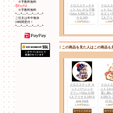
※手数料無料
クロスステッチキ
クロスス
⑤PayPal
ット ちいさな子猫
ット ち
※手数料無料
(Alisa АЛИСА アリ
ネズミ (Al
*----*----*----*----*---*
サ 0-169)
СА アリサ
ご注文は年中無休
24時間受付！
1,320円
(税込)
1,430
*----*----*----*----*---*
この商品を見た人はこの商品も
クロスステッチ キ
クロスス
ット バーシック
ット Let co
マリン (Alisa АЛИ
星に願いを-
СА アリサ 0-190) Б
АЛИСА 
асик basik
25 
2,310円
(税込)
1,980