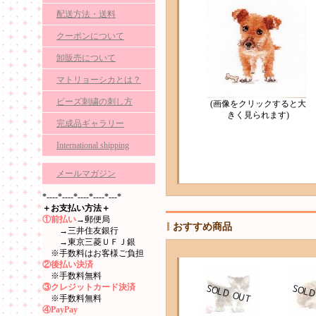
配送方法・送料
クーポンについて
卸販売について
マトリョーシカとは？
ビーズ刺繍の刺し方
(画像をクリックすると大
きく見られます)
完成品ギャラリー
International shipping
メールマガジン
*----*----*----*----*---*
＋お支払い方法＋
①前払い
→郵便局
おすすめ商品
→三井住友銀行
→東京三菱ＵＦＪ銀
※手数料はお客様ご負担
②後払い決済
※手数料無料
③クレジットカード決済
※手数料無料
④PayPay