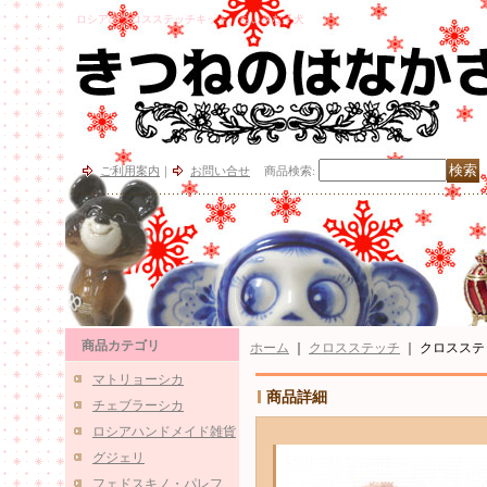
ロシアのクロスステッチキット、ちいさな子犬
ご利用案内
｜
お問い合せ
商品検索
:
商品カテゴリ
ホーム
｜
クロスステッチ
｜
クロスステッチ
マトリョーシカ
商品詳細
チェブラーシカ
ロシアハンドメイド雑貨
グジェリ
フェドスキノ・パレフ