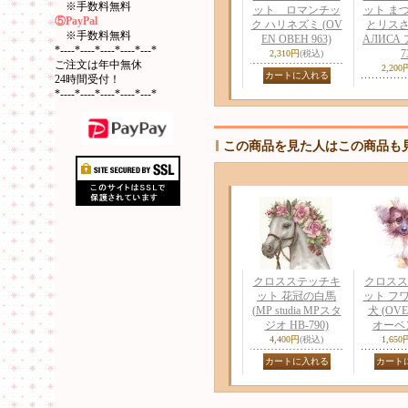
※手数料無料
ット ロマンチッ
ット ま
⑤PayPal
ク ハリネズミ (OV
とリスさん 
※手数料無料
EN ОВЕН 963)
АЛИСА 
*----*----*----*----*---*
7
2,310円
(税込)
ご注文は年中無休
2,200
24時間受付！
*----*----*----*----*---*
この商品を見た人はこの商品も
クロスステッチキ
クロスス
ット 花冠の白馬
ット フ
(MP studia MPスタ
犬 (OVE
ジオ HB-790)
オーベン 
4,400円
(税込)
1,650