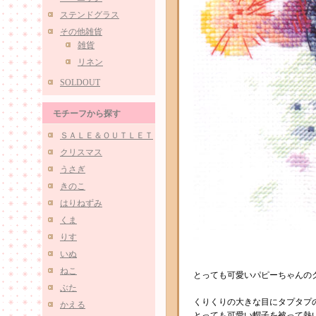
ステンドグラス
その他雑貨
雑貨
リネン
SOLDOUT
モチーフから探す
ＳＡＬＥ＆ＯＵＴＬＥＴ
クリスマス
うさぎ
きのこ
はりねずみ
くま
りす
いぬ
ねこ
とっても可愛いパピーちゃんの
ぶた
くりくりの大きな目にタプタプ
かえる
とっても可愛い帽子を被って熱