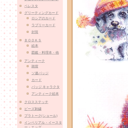
ベレスタ
グリーティングカード
ロシアのカード
ラブリーカード
封筒
ＢＯＯＫＳ
絵本
図鑑・料理本・他
アンティーク
雑貨
ソ連バッジ
カード
バッジ キャラクタ
アンティーク絵本
クロスステッチ
ビーズ刺繍
プラトーク(ショール)
インペリアル・イースタ
ー・エッグ