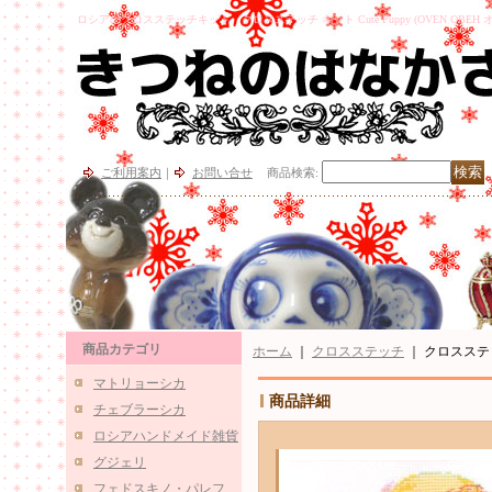
ロシアのクロスステッチキット クロスステッチ キット Cute Puppy (OVEN ОВЕН オー
ご利用案内
｜
お問い合せ
商品検索
:
商品カテゴリ
ホーム
｜
クロスステッチ
｜
クロスステッチ 
マトリョーシカ
商品詳細
チェブラーシカ
ロシアハンドメイド雑貨
グジェリ
フェドスキノ・パレフ