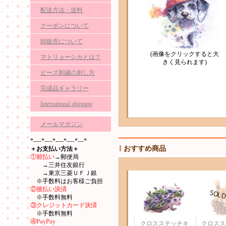
配送方法・送料
クーポンについて
卸販売について
(画像をクリックすると大
マトリョーシカとは？
きく見られます)
ビーズ刺繍の刺し方
完成品ギャラリー
International shipping
メールマガジン
*----*----*----*----*---*
おすすめ商品
＋お支払い方法＋
①前払い
→郵便局
→三井住友銀行
→東京三菱ＵＦＪ銀
※手数料はお客様ご負担
②後払い決済
※手数料無料
③クレジットカード決済
※手数料無料
④PayPay
クロスステッチキ
クロスス