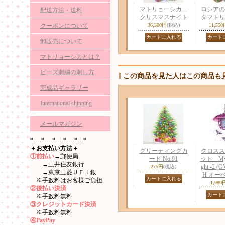
マトリョーシカ
ロシアの
配送方法・送料
クリスマスナイト
タマトリ
クーポンについて
36,300円
(税込)
11,55
卸販売について
マトリョーシカとは？
ビーズ刺繍の刺し方
この商品を見た人はこの商品も
完成品ギャラリー
International shipping
メールマガジン
*----*----*----*----*---*
＋お支払い方法＋
グリーティングカ
クロスス
①前払い
→郵便局
ード No.91
ット Myste
→三井住友銀行
ght -2 (
275円
(税込)
→東京三菱ＵＦＪ銀
Н オーベン
※手数料はお客様ご負担
1,980
②後払い決済
※手数料無料
③クレジットカード決済
※手数料無料
④PayPay