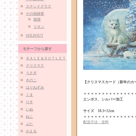
ステンドグラス
その他雑貨
雑貨
リネン
SOLDOUT
モチーフから探す
ＳＡＬＥ＆ＯＵＴＬＥＴ
クリスマス
うさぎ
きのこ
【クリスマスカード（新年のカ
はりねずみ
＋＋＋＋＋＋＋＋＋＋＋＋＋＋
くま
エンボス、シルバー加工
りす
いぬ
サイズ 18.3×12cm
ねこ
＋＋＋＋＋＋＋＋＋＋＋＋＋＋
配送方法・送料
ぶた
かえる