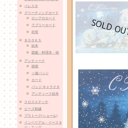
ベレスタ
グリーティングカード
ロシアのカード
ラブリーカード
封筒
ＢＯＯＫＳ
絵本
図鑑・料理本・他
アンティーク
雑貨
ソ連バッジ
カード
バッジ キャラクタ
アンティーク絵本
クロスステッチ
ビーズ刺繍
プラトーク(ショール)
インペリアル・イースタ
ー・エッグ