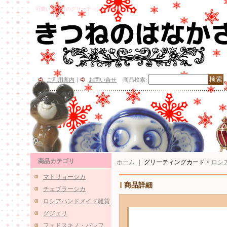
可愛いロシアのグリーティングカード
ご利用案内
｜
お問い合せ
商品検索
:
商品カテゴリ
ホーム
｜ グリーティングカード >
ロシ
マトリョーシカ
商品詳細
チェブラーシカ
ロシアハンドメイド雑貨
グジェリ
フェドスキノ・パレフ