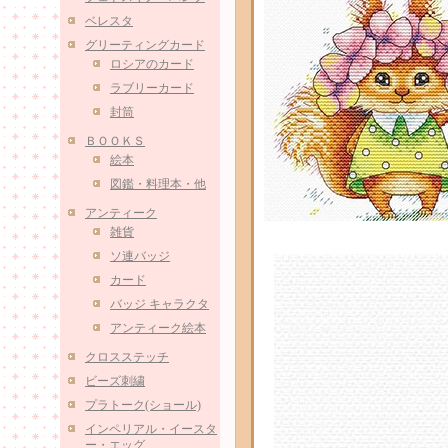
ベレスタ
グリーティングカード
ロシアのカード
ラブリーカード
封筒
ＢＯＯＫＳ
絵本
図鑑・料理本・他
アンティーク
雑貨
ソ連バッジ
カード
バッジ キャラクタ
アンティーク絵本
クロスステッチ
ビーズ刺繍
プラトーク(ショール)
インペリアル・イースタ
ー・エッグ