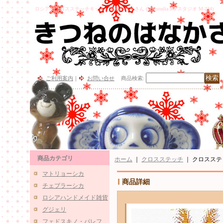
ロシアのクロスステッチキット、花冠のリスさん (MP studia MPスタジオ M-224)
ご利用案内
｜
お問い合せ
商品検索
:
商品カテゴリ
ホーム
｜
クロスステッチ
｜
クロスステッチ
マトリョーシカ
商品詳細
チェブラーシカ
ロシアハンドメイド雑貨
グジェリ
フェドスキノ・パレフ