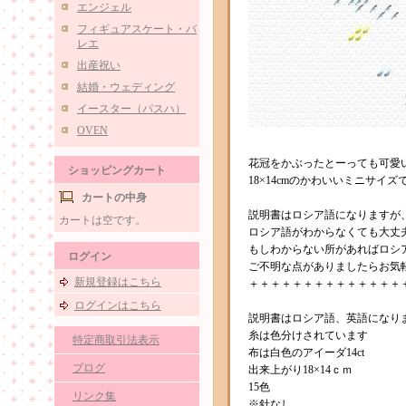
エンジェル
フィギュアスケート・バ
レエ
出産祝い
結婚・ウェディング
イースター（パスハ）
OVEN
花冠をかぶったとーっても可愛
ショッピングカート
18×14cmのかわいいミニサイズ
カートの中身
説明書はロシア語になりますが
カートは空です。
ロシア語がわからなくても大丈
もしわからない所があればロシ
ログイン
ご不明な点がありましたらお気
新規登録はこちら
＋＋＋＋＋＋＋＋＋＋＋＋＋＋
ログインはこちら
説明書はロシア語、英語になり
糸は色分けされています
特定商取引法表示
布は白色のアイーダ14ct
ブログ
出来上がり18×14ｃｍ
15色
リンク集
※針なし