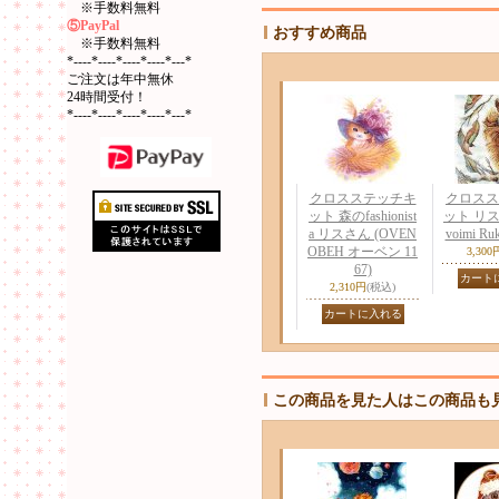
※手数料無料
⑤PayPal
おすすめ商品
※手数料無料
*----*----*----*----*---*
ご注文は年中無休
24時間受付！
*----*----*----*----*---*
クロスステッチキ
クロスス
ット 森のfashionist
ット リス (
a リスさん (OVEN
voimi Ruk
ОВЕН オーベン 11
3,300
67)
2,310円
(税込)
この商品を見た人はこの商品も