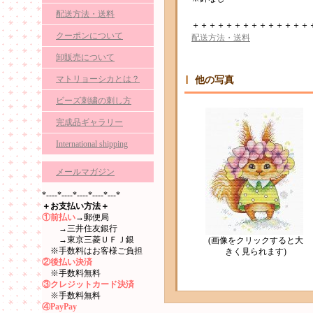
配送方法・送料
＋＋＋＋＋＋＋＋＋＋＋＋＋＋
クーポンについて
配送方法・送料
卸販売について
マトリョーシカとは？
他の写真
ビーズ刺繍の刺し方
完成品ギャラリー
International shipping
メールマガジン
*----*----*----*----*---*
＋お支払い方法＋
①前払い
→郵便局
→三井住友銀行
→東京三菱ＵＦＪ銀
(画像をクリックすると大
※手数料はお客様ご負担
きく見られます)
②後払い決済
※手数料無料
③クレジットカード決済
※手数料無料
④PayPay