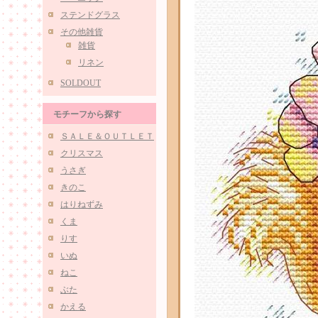
ステンドグラス
その他雑貨
雑貨
リネン
SOLDOUT
モチーフから探す
ＳＡＬＥ＆ＯＵＴＬＥＴ
クリスマス
うさぎ
きのこ
はりねずみ
くま
りす
いぬ
ねこ
ぶた
かえる