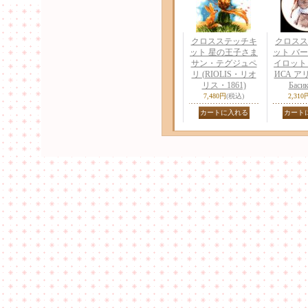
クロスステッチキ
クロスス
ット 星の王子さま
ット バー
サン・テグジュペ
イロット (A
リ (RIOLIS・リオ
ИСА アリサ
リス・1861)
Басик
7,480円
(税込)
2,310