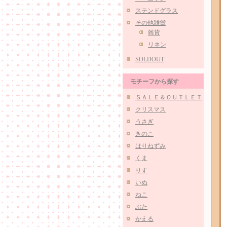
ステンドグラス
その他雑貨
雑貨
リネン
SOLDOUT
モチーフから探す
ＳＡＬＥ＆ＯＵＴＬＥＴ
クリスマス
うさぎ
きのこ
はりねずみ
くま
りす
いぬ
ねこ
ぶた
かえる