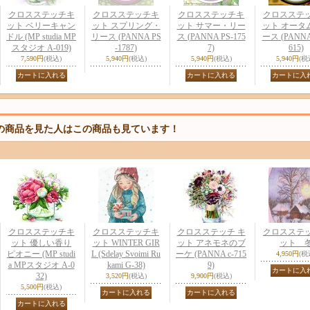
クロスステッチキ
クロスステッチキ
クロスステッチキ
クロスステ
ット ベリーキャン
ット スプリング・
ット サマー・リー
ット オータ
ドル (MP studia MP
リース (PANNA PS
ス (PANNA PS-175
ース (PANNA
スタジオ A-019)
-1787)
7)
615)
7,590円
(税込)
5,940円
(税込)
5,940円
(税込)
5,940円
(税
の商品を見た人はこの商品も見ています！
クロスステッチキ
クロスステッチキ
クロスステッチ キ
クロスステ
ット 優しい香り
ット WINTER GIR
ット アネモネのブ
ット 
ピオニー (MP studi
L (Sdelay Svoimi Ru
ーケ (PANNA c-715
4,950円
(税
a MPスタジオ A-0
kami G-38)
9)
32)
3,520円
(税込)
9,900円
(税込)
5,500円
(税込)