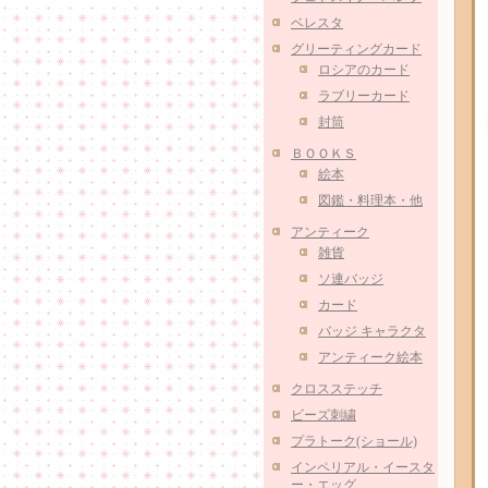
ベレスタ
グリーティングカード
ロシアのカード
ラブリーカード
封筒
ＢＯＯＫＳ
絵本
図鑑・料理本・他
アンティーク
雑貨
ソ連バッジ
カード
バッジ キャラクタ
アンティーク絵本
クロスステッチ
ビーズ刺繍
プラトーク(ショール)
インペリアル・イースタ
ー・エッグ