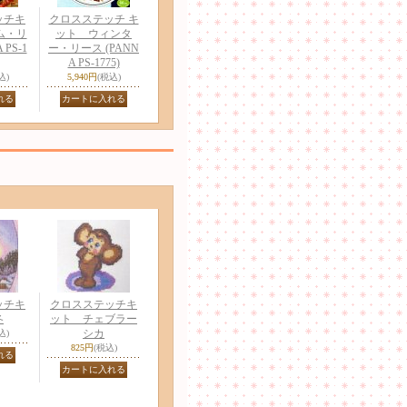
ッチキ
クロスステッチ キ
ム・リ
ット ウィンタ
 PS-1
ー・リース (PANN
A PS-1775)
込)
5,940円
(税込)
ッチキ
クロスステッチキ
冬
ット チェブラー
シカ
込)
825円
(税込)