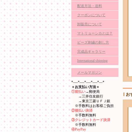
配送方法・送料
クーポンについて
卸販売について
マトリョーシカとは？
ビーズ刺繍の刺し方
完成品ギャラリー
International shipping
メールマガジン
*----*----*----*----*---*
＋お支払い方法＋
①前払い
→郵便局
お
→三井住友銀行
→東京三菱ＵＦＪ銀
※手数料はお客様ご負担
②後払い決済
※手数料無料
③クレジットカード決済
※手数料無料
④PayPay