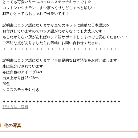
とっても可愛いリースのクロスステッチキットです☆
コットンやシナモン、まつぼっくりなどちょっと珍しい
材料がとってもおしゃれで可愛いです！
説明書はロシア語になりますが全てのキットに簡単な日本語訳を
お付けしていますのでロシア語がわからなくても大丈夫です！
もしわからない所があればロシア語サポートしますのでご安心ください＾＾
ご不明な点がありましたらお気軽にお問い合わせください。
＋＋＋＋＋＋＋＋＋＋＋＋＋＋＋＋＋＋＋＋＋＋＋＋＋＋＋＋＋＋＋＋
説明書はロシア語になります（※簡易的な日本語訳をお付け致します）
糸は色分けされています
布は白色のアイーダ14ct
出来上がりは25×23cm
29色
クロスステッチ針付き
＋＋＋＋＋＋＋＋＋＋＋＋＋＋＋＋＋＋＋＋＋＋＋＋＋＋＋＋＋＋＋＋
配送方法・送料
他の写真