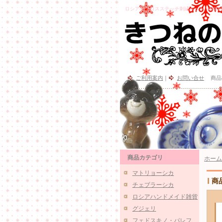
ロシアのクロスステッチ刺繍キット WINTER
ご利用案内
｜
お問い合せ
商品
商品カテゴリ
ホーム
マトリョーシカ
商
チェブラーシカ
ロシアハンドメイド雑貨
グジェリ
フェドスキノ・パレフ