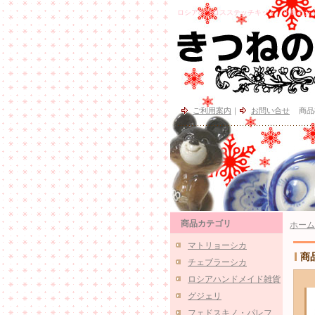
ロシアのクロスステッチキット、小鳥とジャム シー
ご利用案内
｜
お問い合せ
商品
商品カテゴリ
ホーム
マトリョーシカ
商
チェブラーシカ
ロシアハンドメイド雑貨
グジェリ
フェドスキノ・パレフ