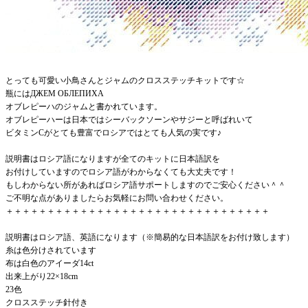
とっても可愛い小鳥さんとジャムのクロスステッチキットです☆
瓶にはДЖЕМ ОБЛЕПИХА
オブレピーハのジャムと書かれています。
オブレピーハーは日本ではシーバックソーンやサジーと呼ばれいて
ビタミンCがとても豊富でロシアではとても人気の実です♪
説明書はロシア語になりますが全てのキットに日本語訳を
お付けしていますのでロシア語がわからなくても大丈夫です！
もしわからない所があればロシア語サポートしますのでご安心ください＾＾
ご不明な点がありましたらお気軽にお問い合わせください。
＋＋＋＋＋＋＋＋＋＋＋＋＋＋＋＋＋＋＋＋＋＋＋＋＋＋＋＋＋＋＋＋
説明書はロシア語、英語になります（※簡易的な日本語訳をお付け致します）
糸は色分けされています
布は白色のアイーダ14ct
出来上がり22×18cm
23色
クロスステッチ針付き