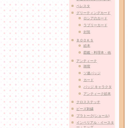
ベレスタ
グリーティングカード
ロシアのカード
ラブリーカード
封筒
ＢＯＯＫＳ
絵本
図鑑・料理本・他
アンティーク
雑貨
ソ連バッジ
カード
バッジ キャラクタ
アンティーク絵本
クロスステッチ
ビーズ刺繍
プラトーク(ショール)
インペリアル・イースタ
ー・エッグ