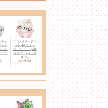
ッチキ
クロスステッチキ
ジャム
ット 小鳥とジャ
 stu
ム カリーナ (MP
オ M-
studia MPスタジオ
M-392)
込)
2,200円
(税込)