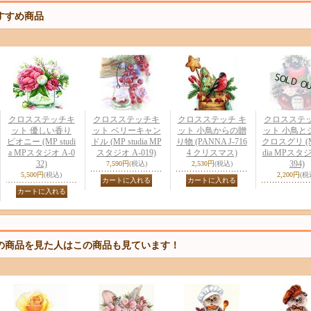
すすめ商品
クロスステッチキ
クロスステッチキ
クロスステッチ キ
クロスステ
ット 優しい香り
ット ベリーキャン
ット 小鳥からの贈
ット 小鳥と
ピオニー (MP studi
ドル (MP studia MP
り物 (PANNA J-716
クロスグリ (MP
a MPスタジオ A-0
スタジオ A-019)
4 クリスマス)
dia MPスタジ
32)
394)
7,590円
(税込)
2,530円
(税込)
5,500円
(税込)
2,200円
(税
の商品を見た人はこの商品も見ています！