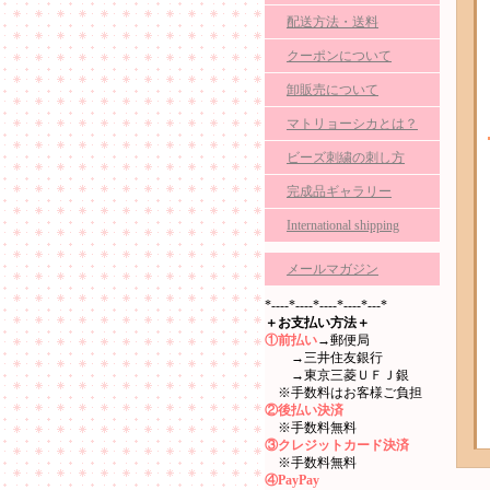
配送方法・送料
クーポンについて
卸販売について
マトリョーシカとは？
ビーズ刺繍の刺し方
完成品ギャラリー
International shipping
メールマガジン
*----*----*----*----*---*
＋お支払い方法＋
①前払い
→郵便局
→三井住友銀行
→東京三菱ＵＦＪ銀
※手数料はお客様ご負担
②後払い決済
※手数料無料
③クレジットカード決済
※手数料無料
④PayPay