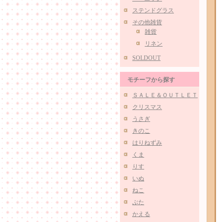
ステンドグラス
その他雑貨
雑貨
リネン
SOLDOUT
モチーフから探す
ＳＡＬＥ＆ＯＵＴＬＥＴ
クリスマス
うさぎ
きのこ
はりねずみ
くま
りす
いぬ
ねこ
ぶた
かえる