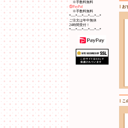
※手数料無料
⑤PayPal
お
※手数料無料
*----*----*----*----*---*
ご注文は年中無休
24時間受付！
*----*----*----*----*---*
こ