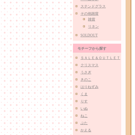
ステンドグラス
その他雑貨
雑貨
リネン
SOLDOUT
モチーフから探す
ＳＡＬＥ＆ＯＵＴＬＥＴ
クリスマス
うさぎ
きのこ
はりねずみ
くま
りす
いぬ
ねこ
ぶた
かえる