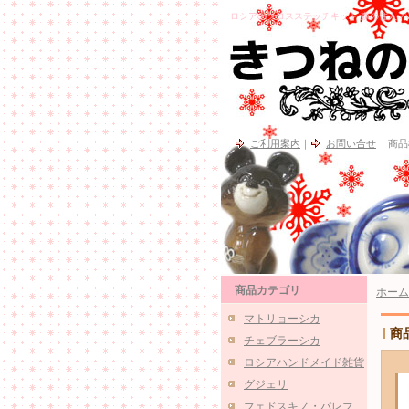
ロシアのクロスステッチキット 森の住人 ハリネ
ご利用案内
｜
お問い合せ
商品
商品カテゴリ
ホーム
マトリョーシカ
商
チェブラーシカ
ロシアハンドメイド雑貨
グジェリ
フェドスキノ・パレフ