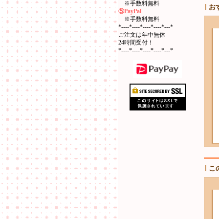
※手数料無料
お
⑤PayPal
※手数料無料
*----*----*----*----*---*
ご注文は年中無休
24時間受付！
*----*----*----*----*---*
こ