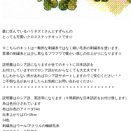
森に住んでいるハリネズミさんとすずらんの
とっても可愛いクロスステッチキットです☆
※こちらのキットは一般的な刺繍糸ではなく細い毛糸の刺繍糸を使います。
普通の刺繍糸とは少し異なるフワフワで暖かい感じの仕上がりになります☆
説明書はロシア語になりますが全てのキットに日本語訳を
お付けしていますのでロシア語がわからなくても大丈夫です！
もしわからない所があればロシア語サポートしますのでご安心ください＾＾
ご不明な点がありましたらお気軽にお問い合わせください
＋＋＋＋＋＋＋＋＋＋＋＋＋＋＋＋＋＋＋＋＋＋＋＋＋＋＋＋＋＋＋＋
説明書はロシア語、英語等になります（※簡易的な日本語訳をお付け致します）
糸は色分けされています
布は白色のアイーダ14ct
出来上がりは15×18cm
14色
刺繍糸はウール/アクリルの極細毛糸