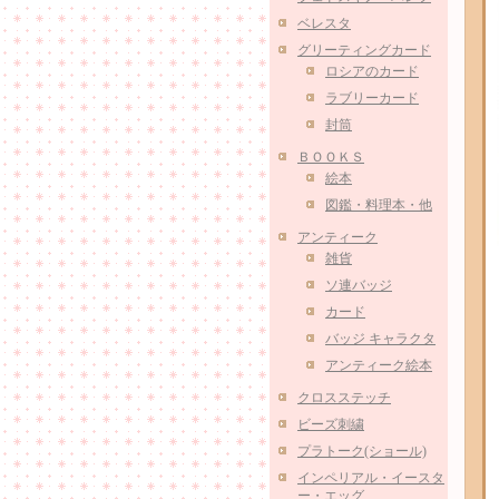
ベレスタ
グリーティングカード
ロシアのカード
ラブリーカード
封筒
ＢＯＯＫＳ
絵本
図鑑・料理本・他
アンティーク
雑貨
ソ連バッジ
カード
バッジ キャラクタ
アンティーク絵本
クロスステッチ
ビーズ刺繍
プラトーク(ショール)
インペリアル・イースタ
ー・エッグ