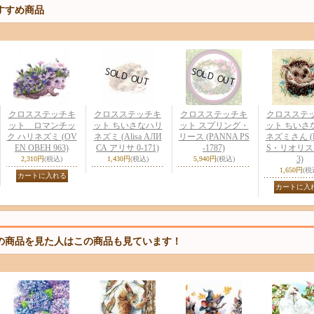
すすめ商品
クロスステッチキ
クロスステッチキ
クロスステッチキ
クロスステ
ット ロマンチッ
ット ちいさなハリ
ット スプリング・
ット ちいさ
ク ハリネズミ (OV
ネズミ (Alisa АЛИ
リース (PANNA PS
ネズミさん (R
EN ОВЕН 963)
СА アリサ 0-171)
-1787)
S・リオリス・
3)
2,310円
(税込)
1,430円
(税込)
5,940円
(税込)
1,650円
(税
の商品を見た人はこの商品も見ています！