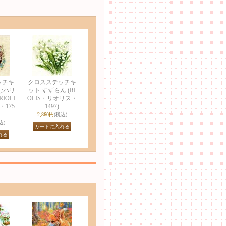
ッチキ
クロスステッチキ
なハリ
ット すずらん (RI
IOLI
OLIS・リオリス・
175
1497)
2,860円
(税込)
込)