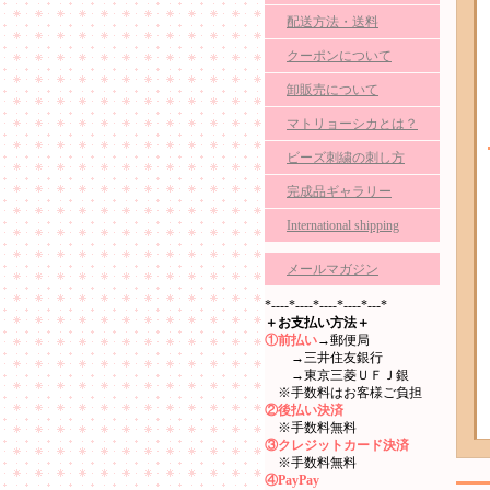
配送方法・送料
クーポンについて
卸販売について
マトリョーシカとは？
ビーズ刺繍の刺し方
完成品ギャラリー
International shipping
メールマガジン
*----*----*----*----*---*
＋お支払い方法＋
①前払い
→郵便局
→三井住友銀行
→東京三菱ＵＦＪ銀
※手数料はお客様ご負担
②後払い決済
※手数料無料
③クレジットカード決済
※手数料無料
④PayPay