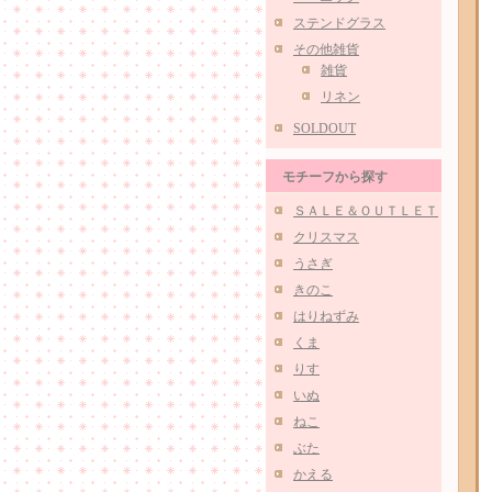
ステンドグラス
その他雑貨
雑貨
リネン
SOLDOUT
モチーフから探す
ＳＡＬＥ＆ＯＵＴＬＥＴ
クリスマス
うさぎ
きのこ
はりねずみ
くま
りす
いぬ
ねこ
ぶた
かえる