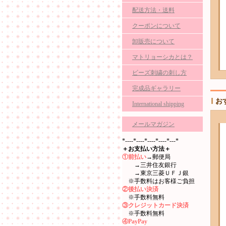
配送方法・送料
クーポンについて
卸販売について
マトリョーシカとは？
ビーズ刺繍の刺し方
完成品ギャラリー
お
International shipping
メールマガジン
*----*----*----*----*---*
＋お支払い方法＋
①前払い
→郵便局
→三井住友銀行
→東京三菱ＵＦＪ銀
※手数料はお客様ご負担
②後払い決済
※手数料無料
③クレジットカード決済
※手数料無料
④PayPay