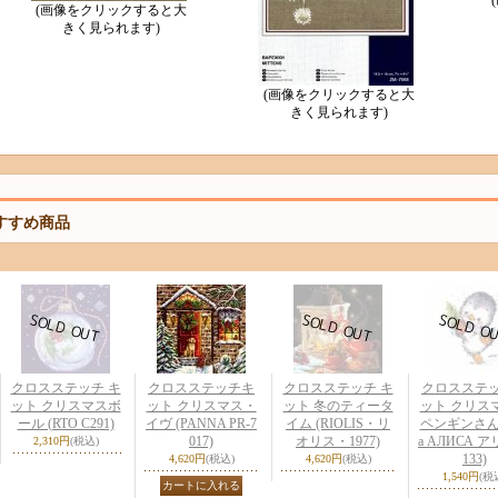
(画像をクリックすると大
きく見られます)
(画像をクリックすると大
きく見られます)
すすめ商品
クロスステッチ キ
クロスステッチキ
クロスステッチ キ
クロスステ
ット クリスマスボ
ット クリスマス・
ット 冬のティータ
ット クリス
ール (RTO C291)
イヴ (PANNA PR-7
イム (RIOLIS・リ
ペンギンさん (
017)
オリス・1977)
a АЛИСА ア
2,310円
(税込)
133)
4,620円
(税込)
4,620円
(税込)
1,540円
(税