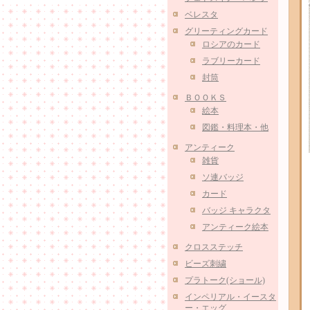
ベレスタ
グリーティングカード
ロシアのカード
ラブリーカード
封筒
ＢＯＯＫＳ
絵本
図鑑・料理本・他
アンティーク
雑貨
ソ連バッジ
カード
バッジ キャラクタ
アンティーク絵本
クロスステッチ
ビーズ刺繍
プラトーク(ショール)
インペリアル・イースタ
ー・エッグ