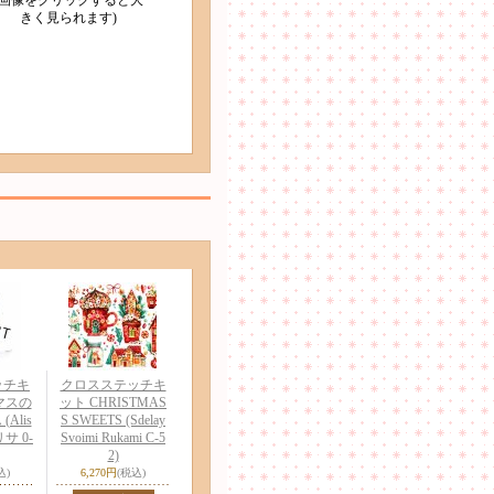
(画像をクリックすると大
きく見られます)
ッチキ
クロスステッチキ
マスの
ット CHRISTMAS
Alis
S SWEETS (Sdelay
リサ 0-
Svoimi Rukami C-5
2)
込)
6,270円
(税込)