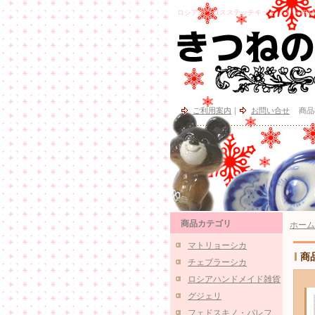
ロシアのクロスステッチキット ミトン (PANNA 
ご利用案内
｜
お問い合せ
商品
商品カテゴリ
ホーム
マトリョーシカ
商
チェブラーシカ
ロシアハンドメイド雑貨
グジェリ
フェドスキノ・パレフ