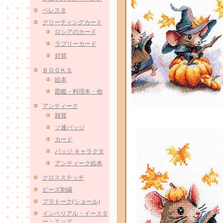
ベレスタ
グリーティングカード
ロシアのカード
ラブリーカード
封筒
ＢＯＯＫＳ
絵本
図鑑・料理本・他
アンティーク
雑貨
ソ連バッジ
カード
バッジ キャラクタ
アンティーク絵本
クロスステッチ
ビーズ刺繍
プラトーク(ショール)
インペリアル・イースタ
ー・エッグ