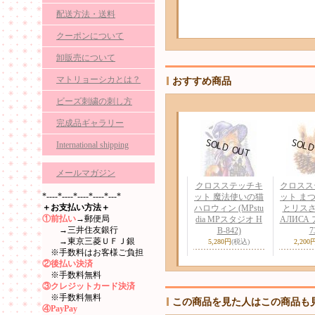
配送方法・送料
クーポンについて
卸販売について
マトリョーシカとは？
おすすめ商品
ビーズ刺繍の刺し方
完成品ギャラリー
International shipping
メールマガジン
クロスステッチキ
クロスス
*----*----*----*----*---*
ット 魔法使いの猫
ット ま
＋お支払い方法＋
ハロウィン (MPstu
とリスさん 
①前払い
→郵便局
dia MPスタジオ H
АЛИСА 
→三井住友銀行
B-842)
7
→東京三菱ＵＦＪ銀
5,280円
(税込)
2,200
※手数料はお客様ご負担
②後払い決済
※手数料無料
③クレジットカード決済
※手数料無料
この商品を見た人はこの商品も
④PayPay