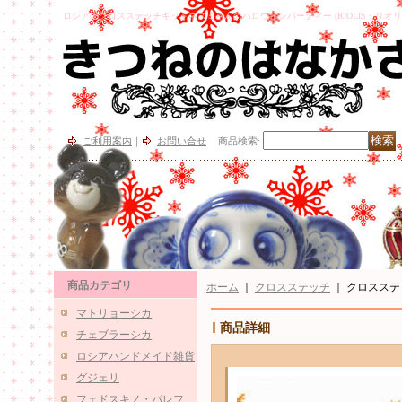
ロシアのクロスステッチキットネズミさんのハロウィンパーティー (RIOLIS・リオリス
ご利用案内
｜
お問い合せ
商品検索
:
商品カテゴリ
ホーム
｜
クロスステッチ
｜
クロスステッ
マトリョーシカ
商品詳細
チェブラーシカ
ロシアハンドメイド雑貨
グジェリ
フェドスキノ・パレフ