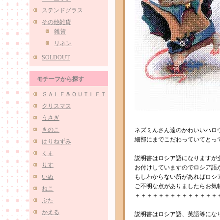
ステンドグラス
その他雑貨
雑貨
リネン
SOLDOUT
モチーフから探す
ＳＡＬＥ＆ＯＵＴＬＥＴ
クリスマス
うさぎ
きのこ
ネズミんさん達のかわいいハロ
細部にまでこだわっていてとっ
はりねずみ
くま
説明書はロシア語になりますが
りす
お付けしていますのでロシア語
いぬ
もしわからない所があればロシ
ご不明な点がありましたらお気
ねこ
＋＋＋＋＋＋＋＋＋＋＋＋＋＋
ぶた
かえる
説明書はロシア語、英語等になり