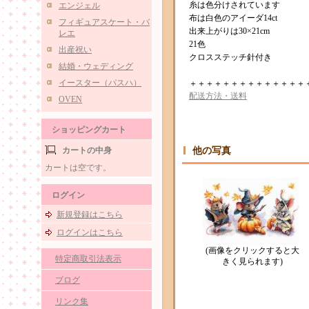
糸は色分けされています
エンジェル
布は白色のアイーダ14ct
フィギュアスケート・バ
出来上がりは30×21cm
レエ
21色
出産祝い
クロスステッチ針付き
結婚・ウェディング
イースター（パスハ）
＋＋＋＋＋＋＋＋＋＋＋＋＋＋
配送方法・送料
OVEN
ショッピングカート
カートの中身
他の写真
カートは空です。
ログイン
新規登録はこちら
ログインはこちら
(画像をクリックすると大
特定商取引法表示
きく見られます)
ブログ
リンク集