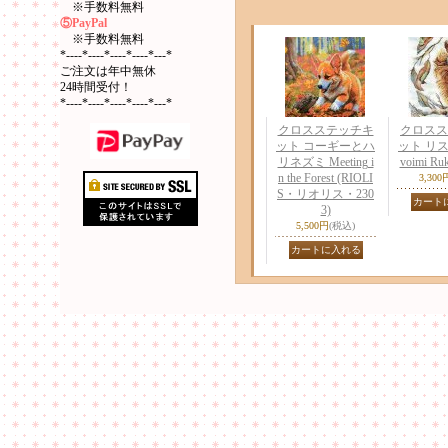
※手数料無料
⑤PayPal
※手数料無料
*----*----*----*----*---*
ご注文は年中無休
24時間受付！
*----*----*----*----*---*
クロスステッチキ
クロスス
ット コーギーとハ
ット リス (
リネズミ Meeting i
voimi Ruk
n the Forest (RIOLI
3,300
S・リオリス・230
3)
5,500円
(税込)