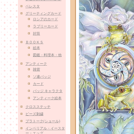
ベレスタ
グリーティングカード
ロシアのカード
ラブリーカード
封筒
ＢＯＯＫＳ
絵本
図鑑・料理本・他
アンティーク
雑貨
ソ連バッジ
カード
バッジ キャラクタ
アンティーク絵本
クロスステッチ
ビーズ刺繍
プラトーク(ショール)
インペリアル・イースタ
ー・エッグ