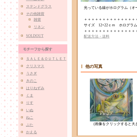
ステンドグラス
光っている線がホログラム（オ
その他雑貨
＋＋＋＋＋＋＋＋＋＋＋＋＋＋
雑貨
サイズ 12×22ｃｍ ホログ
リネン
＋＋＋＋＋＋＋＋＋＋＋＋＋＋
SOLDOUT
配送方法・送料
モチーフから探す
ＳＡＬＥ＆ＯＵＴＬＥＴ
クリスマス
他の写真
うさぎ
きのこ
はりねずみ
くま
りす
いぬ
ねこ
(画像をクリックすると大
ぶた
かえる