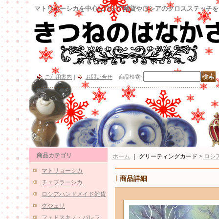
マトリョーシカを中心にロシア雑貨やロシアのクロスステッチを
ご利用案内
｜
お問い合せ
商品検索
:
商品カテゴリ
ホーム
｜ グリーティングカード >
ロシ
マトリョーシカ
商品詳細
チェブラーシカ
ロシアハンドメイド雑貨
グジェリ
フェドスキノ・パレフ