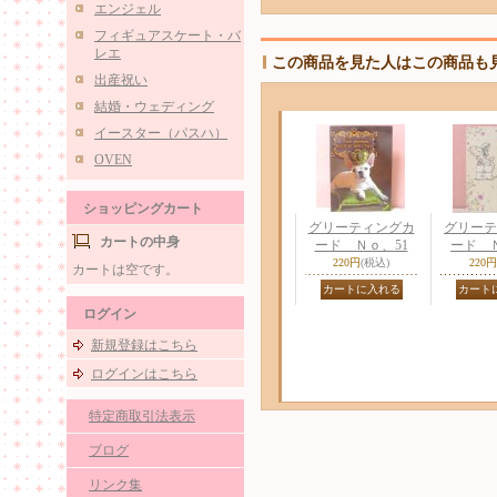
エンジェル
フィギュアスケート・バ
レエ
この商品を見た人はこの商品も
出産祝い
結婚・ウェディング
イースター（パスハ）
OVEN
ショッピングカート
グリーティングカ
グリーテ
カートの中身
ード Ｎｏ、51
ード Ｎ
220円
(税込)
220円
カートは空です。
ログイン
新規登録はこちら
ログインはこちら
特定商取引法表示
ブログ
リンク集