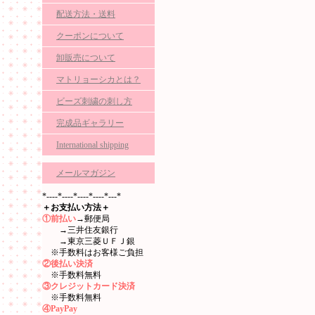
配送方法・送料
クーポンについて
卸販売について
マトリョーシカとは？
ビーズ刺繍の刺し方
完成品ギャラリー
International shipping
メールマガジン
*----*----*----*----*---*
＋お支払い方法＋
①前払い
→郵便局
→三井住友銀行
→東京三菱ＵＦＪ銀
※手数料はお客様ご負担
②後払い決済
※手数料無料
③クレジットカード決済
※手数料無料
④PayPay