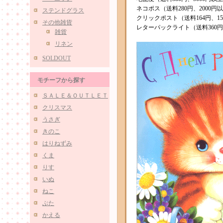
ネコポス（送料280円、2000
ステンドグラス
クリックポスト（送料164円、1
その他雑貨
レターパックライト（送料360円
雑貨
リネン
SOLDOUT
モチーフから探す
ＳＡＬＥ＆ＯＵＴＬＥＴ
クリスマス
うさぎ
きのこ
はりねずみ
くま
りす
いぬ
ねこ
ぶた
かえる