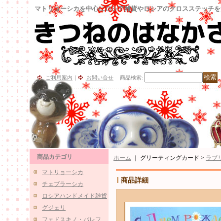
マトリョーシカを中心にロシア雑貨やロシアのクロスステッチを
ご利用案内
｜
お問い合せ
商品検索
:
商品カテゴリ
ホーム
｜ グリーティングカード >
ラブ
マトリョーシカ
商品詳細
チェブラーシカ
ロシアハンドメイド雑貨
グジェリ
フェドスキノ・パレフ