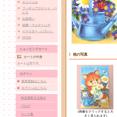
エンジェル
フィギュアスケート・バ
レエ
出産祝い
結婚・ウェディング
イースター（パスハ）
OVEN
ショッピングカート
他の写真
カートの中身
カートは空です。
ログイン
新規登録はこちら
ログインはこちら
特定商取引法表示
ブログ
(画像をクリックすると大
リンク集
きく見られます)