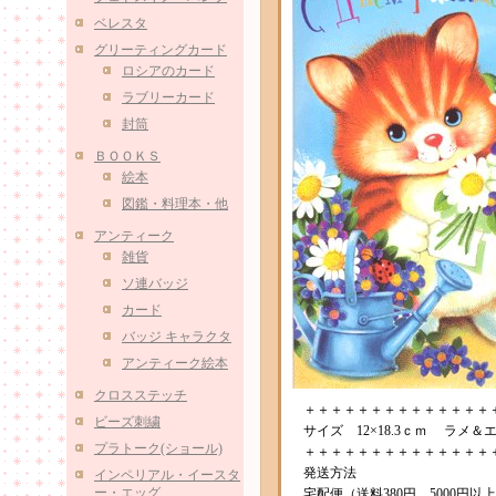
ベレスタ
グリーティングカード
ロシアのカード
ラブリーカード
封筒
ＢＯＯＫＳ
絵本
図鑑・料理本・他
アンティーク
雑貨
ソ連バッジ
カード
バッジ キャラクタ
アンティーク絵本
クロスステッチ
＋＋＋＋＋＋＋＋＋＋＋＋＋＋
ビーズ刺繍
サイズ 12×18.3ｃｍ ラメ＆
プラトーク(ショール)
＋＋＋＋＋＋＋＋＋＋＋＋＋＋
発送方法
インペリアル・イースタ
ー・エッグ
宅配便（送料380円、5000円