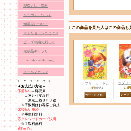
配送方法・送料
クーポンについて
卸販売について
この商品を見た人はこの商品も
マトリョーシカとは？
ビーズ刺繍の刺し方
完成品ギャラリー
International shipping
メールマガジン
*----*----*----*----*---*
ラブリー
ラブリーカード28
＋お支払い方法＋
213円
213円
(税込)
①前払い
→郵便局
→三井住友銀行
→東京三菱ＵＦＪ銀
※手数料はお客様ご負担
②後払い決済
※手数料無料
③クレジットカード決済
※手数料無料
④PayPay