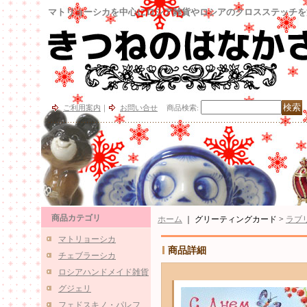
マトリョーシカを中心にロシア雑貨やロシアのクロスステッチを
ご利用案内
｜
お問い合せ
商品検索
:
商品カテゴリ
ホーム
｜ グリーティングカード >
ラブ
マトリョーシカ
商品詳細
チェブラーシカ
ロシアハンドメイド雑貨
グジェリ
フェドスキノ・パレフ