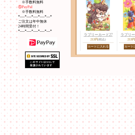
※手数料無料
⑤PayPal
※手数料無料
*----*----*----*----*---*
ご注文は年中無休
24時間受付！
*----*----*----*----*---*
ラブリーカード27
ラブリー
213円
(税込)
213円