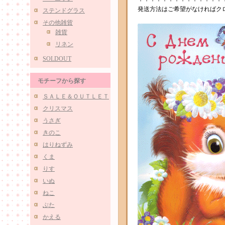
発送方法はご希望がなければク
ステンドグラス
その他雑貨
雑貨
リネン
SOLDOUT
モチーフから探す
ＳＡＬＥ＆ＯＵＴＬＥＴ
クリスマス
うさぎ
きのこ
はりねずみ
くま
りす
いぬ
ねこ
ぶた
かえる