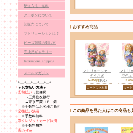
配送方法・送料
クーポンについて
卸販売について
おすすめ商品
マトリョーシカとは？
ビーズ刺繍の刺し方
完成品ギャラリー
International shipping
マトリョーシカ
マトリ
メールマガジン
冬うさぎ
空色エ
14,850円
(税込)
12,65
*----*----*----*----*---*
＋お支払い方法＋
①前払い
→郵便局
→三井住友銀行
→東京三菱ＵＦＪ銀
※手数料はお客様ご負担
この商品を見た人はこの商品も
②後払い決済
※手数料無料
③クレジットカード決済
※手数料無料
④PayPay