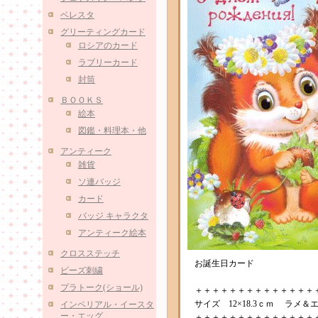
ベレスタ
グリーティングカード
ロシアのカード
ラブリーカード
封筒
ＢＯＯＫＳ
絵本
図鑑・料理本・他
アンティーク
雑貨
ソ連バッジ
カード
バッジ キャラクタ
アンティーク絵本
クロスステッチ
お誕生日カード
ビーズ刺繍
プラトーク(ショール)
＋＋＋＋＋＋＋＋＋＋＋＋＋＋
サイズ 12×18.3ｃｍ ラメ＆
インペリアル・イースタ
ー・エッグ
＋＋＋＋＋＋＋＋＋＋＋＋＋＋